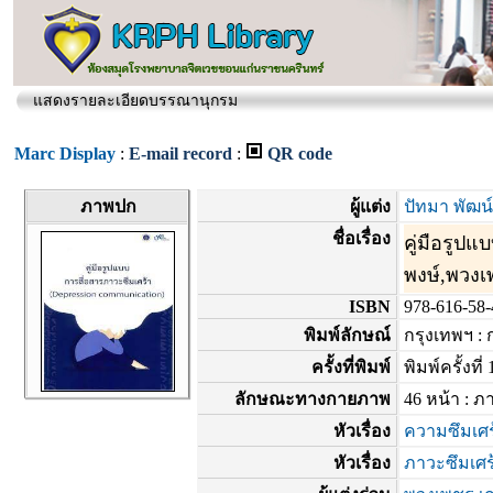
แสดงรายละเอียดบรรณานุกรม
Marc Display
:
E-mail record
:
QR code
ภาพปก
ผู้แต่ง
ปัทมา พัฒน์
ชื่อเรื่อง
คู่มือรูป
พงษ์,พวงเ
ISBN
978-616-58-
พิมพ์ลักษณ์
กรุงเทพฯ :
ครั้งที่พิมพ์
พิมพ์ครั้งที่ 
ลักษณะทางกายภาพ
46 หน้า : 
หัวเรื่อง
ความซึมเศร
หัวเรื่อง
ภาวะซึมเศร