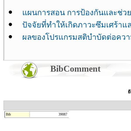
แผนการสอน การป้องกันและช่วยเหลื
ปัจจัยที่ทำให้เกิดภาวะซึมเศร้าแ
ผลของโปรแกรมสติบำบัดต่อความว
BibComment
ย
Bib
39087